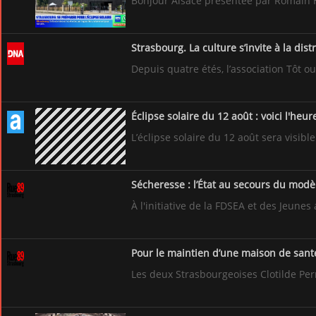
Bonjour Alsace présentée par Romain Hir
Strasbourg. La culture s’invite à la dis
Depuis quatre étés, l’association Tôt o
Éclipse solaire du 12 août : voici l'he
L’éclipse solaire du 12 août sera visib
Sécheresse : l’État au secours du modè
À l'initiative de la FDSEA et des Jeun
Pour le maintien d’une maison de santé
Les deux Strasbourgeoises Clotilde Perr