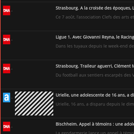
Strasbourg. A la croisée des époques, Lo
Ce 7 août, l’association Clefs des arts 
Ligue 1. Avec Giovanni Reyna, le Racin
Dans les tuyaux depuis le week-end dern
Strasbourg. Traileur aguerri, Clément 
Du football aux sentiers escarpés des 
Urielle, une adolescente de 16 ans, a 
Urielle, 16 ans, a disparu depuis le d
Bischheim. Appel à témoins : une adol
La gendarmerie lance un appel à témoig