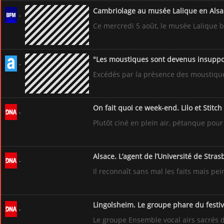
Cambriolage au musée Lalique en Alsac
Ce mercredi 5 août, le musée Lalique ba
"Les moustiques sont devenus insupport
Excédés par la présence des moustique
On fait quoi ce week-end. Lilo et Stitch
Plutôt ciné en plein air, pétanque pou
Alsace. L’agent de l’Université de Str
Il reconnaît sans mal les faits mais pe
Lingolsheim. Le groupe phare du festiv
Le groupe Ensemble vocal airs sacrés d