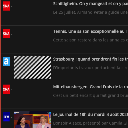
Schiltigheim. On y mangeait et on y pa
Le 25 juillet, Armand Peter a guidé un
Tennis. Une saison exceptionnelle au
Cette saison restera dans les annales 
Strasbourg : quand prendront fin les t
D'importants travaux perturbent la circ
Mittelh
C’est un petit encart qui fait grand brui
Le journal de 18h du mardi 4 août 202
Bonsoir Alsace, présenté par Camila Giu