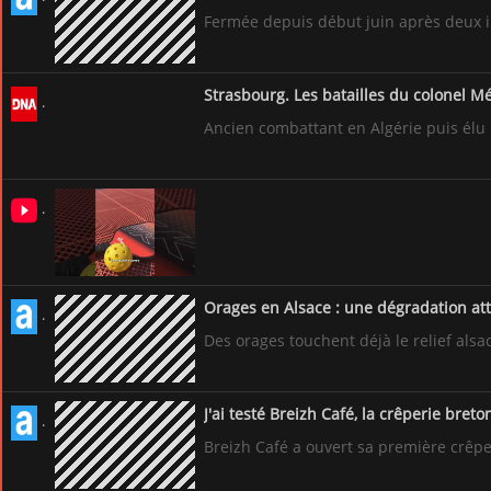
Fermée depuis début juin après deux i
Strasbourg. Les batailles du colonel Mél
Ancien combattant en Algérie puis élu m
Le sport de raquette dont tout le mond
Orages en Alsace : une dégradation atte
Des orages touchent déjà le relief alsa
J'ai testé Breizh Café, la crêperie bret
Breizh Café a ouvert sa première crêper