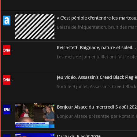
« C'est pénible d'entendre les martea
Baisse de fréquentation, bruit des ma
Reichstett. Baignade, nature et soleil
Les mois de juin et juillet ont fait le 
Jeu vidéo. Assassin’s Creed Black Flag 
Sorti le 9 juillet, Assassin's Creed Bla
Bonjour Alsace du mercredi 5 août 202
Bonjour Alsace présentée par Romain Hir
L'actu du 5 août 2026