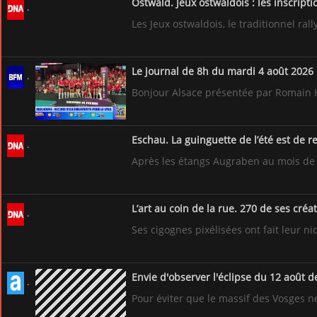
Ostwald. Jeux ostwaldois : les inscripti
Les Jeux ostwaldois, le traditionnel ra
Le journal de 8h du mardi 4 août 2026
Bonjour Alsace présentée par Romain Hir
Eschau. La guinguette de l’été est de r
Après les étangs Augraben au mois de ju
L’art au coin de la rue. 270 de ses cré
Ses cigognes pixélisées ont fait leur ni
Envie d'observer l'éclipse du 12 août 
Pour éviter que le massif des Vosges ne