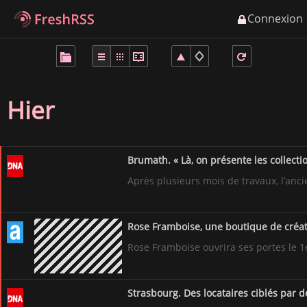
Connexion
À
propos
de
FreshRSS
Hier
Flux principaux
Brumath. « Là, on présente les collectio
Après plusieurs mois de travaux, l’anc
Flux importants
Rose Framboise, une boutique de créatr
Rose Framboise ouvrira ses portes le 1
Articles favoris (0)
Strasbourg. Des locataires ciblés par 