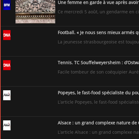
Une femme en garde à vue après avoir
Ce mercredi 5 août, un gendarme en civ
Football. « Je nous sens mieux armés qu
La jeunesse strasbourgeoise est toujours
Tennis. TC Souffelweyersheim : d’Ostwal
Facile tombeur de son coéquipier Auréli
Popeyes, le fast-food spécialiste du pou
L’article Popeyes, le fast-food spéciali
Alsace : un grand complexe nature de 
L’article Alsace : un grand complexe n