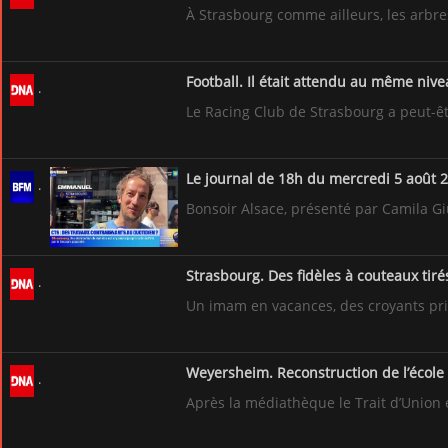
À Strasbourg comme ailleurs, les arbres
Football. Il était attendu au même niv
Le Racing Club de Strasbourg a peut-ê
Le journal de 18h du mercredi 5 août 
Bonsoir Alsace, présenté par Camila Giu
Strasbourg. Des fidèles à couteaux tir
Un imam en vacances, des croyants priv
Weyersheim. Reconstruction de l’école 
Après la médiathèque le Trait d’Union e