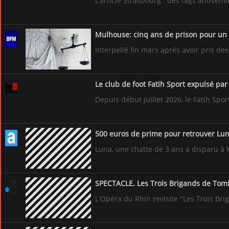
L’article Strasbourg : des tags antisé
Mulhouse: cinq ans de prison pour un
Interpellé fin mars après avoir pris d
Le club de foot Fatih Sport expulsé par
Depuis début juillet 2026, le Fatih Spo
500 euros de prime pour retrouver Lun
Luna, une chatte de 3 ans a disparu à K
SPECTACLE. Les Trois Brigands de Tomi
L'Opéra du Rhin revisite "Les Trois Bri