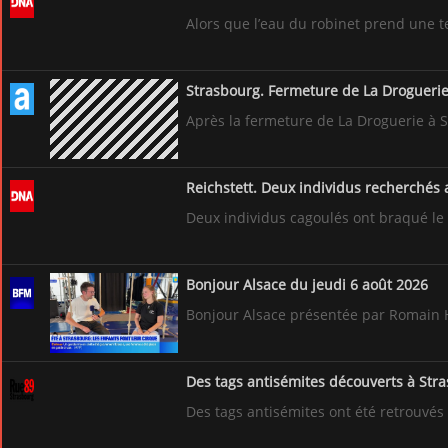
Alors que l’eau du robinet prend une t
Strasbourg. Fermeture de La Droguerie :
Après la fermeture de La Droguerie à Str
Reichstett. Deux individus recherchés 
Deux individus cagoulés ont braqué le 
Bonjour Alsace du jeudi 6 août 2026
Bonjour Alsace présentée par Romain Hir
Des tags antisémites découverts à Str
Des tags antisémites ont été retrouvés