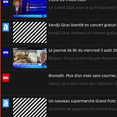
Ce 5 août 2026, tout ce qu'il faut savoir
Kendji Girac bientôt en concert gratuit
Kendji Girac donnera un concert gratui
Le journal de 8h du mercredi 5 août 2
Bonjour Alsace présentée par Romain Hir
Brumath. Plus d’un mois sans courrier, 
Depuis plus d’un mois, des habitants d
Un nouveau supermarché Grand Frais va
La chaine de supermarché Grand Frais 