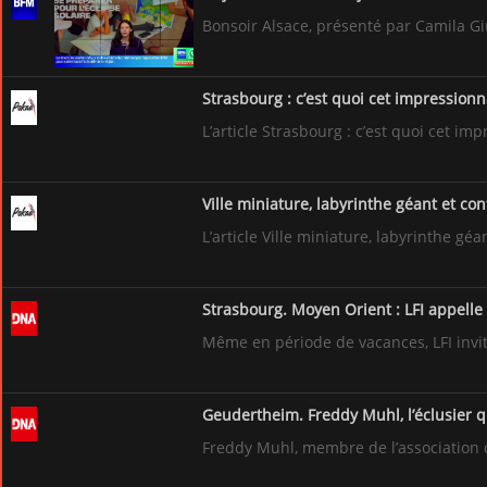
Bonsoir Alsace, présenté par Camila Giu
strasbourgavelo - Instagram Bridge
Strasbourg : c’est quoi cet impressionn
Strasbourg à Vélo
L’article Strasbourg : c’est quoi cet i
velhop_strasbourg - Instagram Bridge
Ville miniature, labyrinthe géant et con
L’article Ville miniature, labyrinthe gé
Strasbourg. Moyen Orient : LFI appell
Même en période de vacances, LFI invit
Geudertheim. Freddy Muhl, l’éclusier 
Freddy Muhl, membre de l’association 